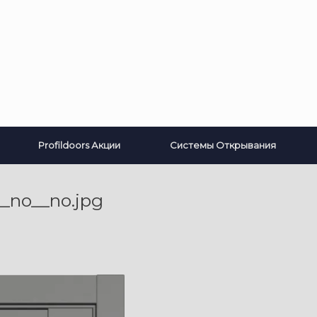
Profildoors Акции
Системы Открывания
_no__no.jpg