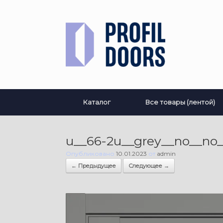
Перейти
к
содержанию
Каталог
Все товары (лентой)
u__66-2u__grey__no__no_
Опубликовано
10.01.2023
от
admin
← Предыдущее
Следующее →