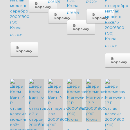
матлак
(190)
P
₽
26.399
₽
17.204
В
молдинг
Krona
ст.серебро
корзину
серебро
матлак
₽
26.399
В
В
2000*800
молдинг
корзину
корзину
(190)
никель
В
Krona
2000*800
корзину
(190)
₽
22.605
Krona
₽
22.605
В
корзину
В
корзину