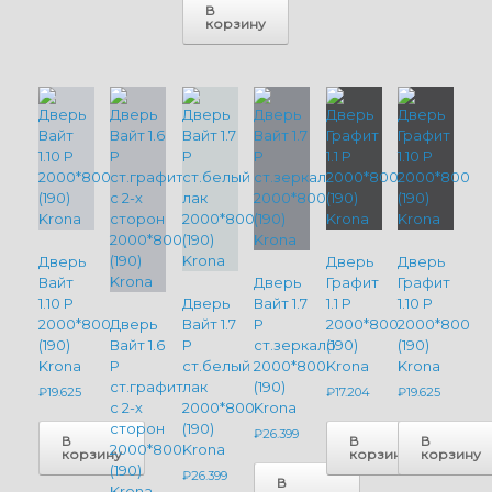
В
корзину
Дверь
Дверь
Дверь
Вайт
Дверь
Графит
Графит
1.10 P
Дверь
Вайт 1.7
1.1 P
1.10 P
2000*800
Дверь
Вайт 1.7
P
2000*800
2000*800
(190)
Вайт 1.6
P
ст.зеркало
(190)
(190)
Krona
P
ст.белый
2000*800
Krona
Krona
ст.графит
лак
(190)
₽
19.625
₽
17.204
₽
19.625
с 2-х
2000*800
Krona
сторон
(190)
₽
26.399
В
В
В
2000*800
Krona
корзину
корзину
корзину
(190)
₽
26.399
В
Krona