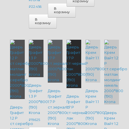
корзину
₽
22.456
В
корзину
В
корзину
Дверь
Графит
Дверь
Дверь
1.3 P
Графит
Дверь
Крем
2000*800
1.7 P
Графит
Вайт 1.1
Дверь
(190)
ст.зеркало
1.7 P
P
Графит
Krona
2000*800
ст.черный
2000*800
Дверь
1.2 P
(190)
лак
(190)
Крем
₽
19.625
ст.серебро
Krona
2000*800
Krona
Вайт 1.2