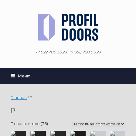
Перейти
к
содержанию
+7 922 700 35 29, +7(351) 750 05 29
Меню
Главная
/ P
P
Показаны все (36)