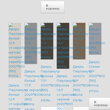
В
корзину
Дверь
Дверь
Дверь
Смоки
Дверь
Перламутр
Перламутр
1.1 P
Перламутр
бронза
Дверь
золото
2000*800
белый
1.1 P
Перламутр
1.1 P
(190)
Дверь
1.7 P
2000*800
бронза
2000*800
Krona
Перламутр
ст.зеркало
(190)
1.6 P
(190)
₽
17.204
белый
2000*800
Krona
ст.триплекс
Krona
1.2 P
(190)
черный
₽
19.784
₽
19.784
В
ст.серебро
Krona
2000*800
корзину
матлак
(190)
₽
30.360