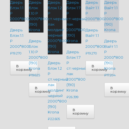
Дверь
Дверь
Блэк 1.1
Вайт 1.1
P
Дверь
P
Дверь
2000*800
Блэк
2000*800
Вайт 1.1
1.10 P
Дверь
P
₽
19.270
₽
19.270
2000*800
Блэк 1.7
2000*800
(190)
Дверь
P
(190)
В
В
Krona
Блэк 1.2
ст.черный
Krona
корзину
корзину
P
лак
₽
19.625
₽
17.204
ст.черный
2000*800
лак
(190)
В
В
молдинг
Krona
корзину
корзину
черный
₽
26.399
2000*800
(190)
В
Krona
корзину
₽
22.605