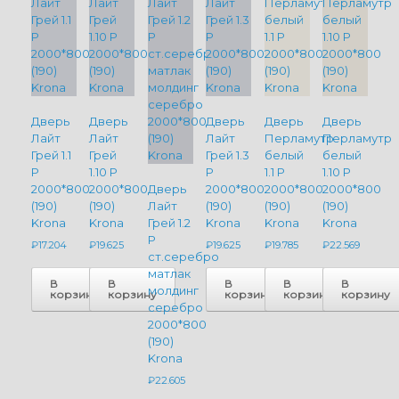
Дверь
Дверь
Дверь
Дверь
Дверь
Лайт
Лайт
Лайт
Перламутр
Перламутр
Грей 1.1
Грей
Грей 1.3
белый
белый
P
1.10 P
P
1.1 P
1.10 P
2000*800
2000*800
Дверь
2000*800
2000*800
2000*800
(190)
(190)
Лайт
(190)
(190)
(190)
Krona
Krona
Грей 1.2
Krona
Krona
Krona
P
₽
17.204
₽
19.625
₽
19.625
₽
19.785
₽
22.569
ст.серебро
матлак
В
В
В
В
В
молдинг
корзину
корзину
корзину
корзину
корзину
серебро
2000*800
(190)
Krona
₽
22.605