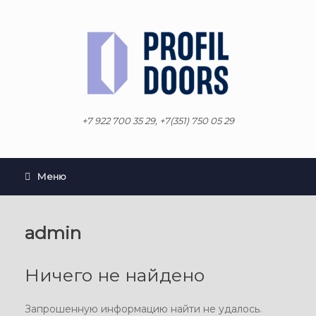
Перейти
к
содержанию
+7 922 700 35 29, +7(351) 750 05 29
Меню
admin
Ничего не найдено
Запрошенную информацию найти не удалось.