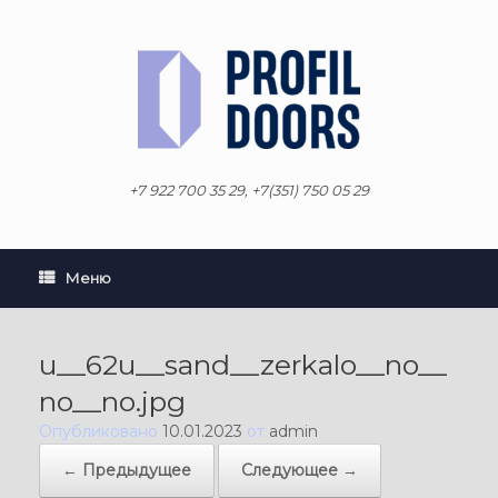
Перейти
к
содержанию
+7 922 700 35 29, +7(351) 750 05 29
Меню
u__62u__sand__zerkalo__no__
no__no.jpg
Опубликовано
10.01.2023
от
admin
← Предыдущее
Следующее →