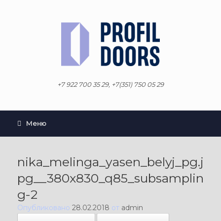
Перейти
к
содержанию
+7 922 700 35 29, +7(351) 750 05 29
Меню
nika_melinga_yasen_belyj_pg.j
pg__380x830_q85_subsamplin
g-2
Опубликовано
28.02.2018
от
admin