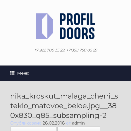
Перейти
к
содержанию
+7 922 700 35 29, +7(351) 750 05 29
Меню
nika_kroskut_malaga_cherri_s
teklo_matovoe_beloe.jpg__38
0x830_q85_subsampling-2
Опубликовано
28.02.2018
от
admin