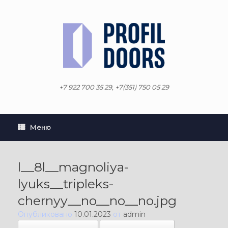
Перейти
к
содержанию
+7 922 700 35 29, +7(351) 750 05 29
Меню
l__8l__magnoliya-
lyuks__tripleks-
chernyy__no__no__no.jpg
Опубликовано
10.01.2023
от
admin