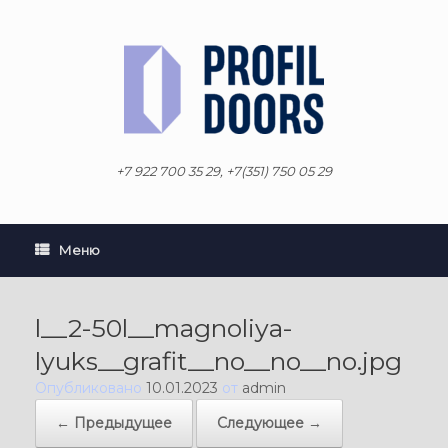
Перейти
к
содержанию
+7 922 700 35 29, +7(351) 750 05 29
Меню
l__2-50l__magnoliya-
lyuks__grafit__no__no__no.jpg
Опубликовано
10.01.2023
от
admin
← Предыдущее
Следующее →