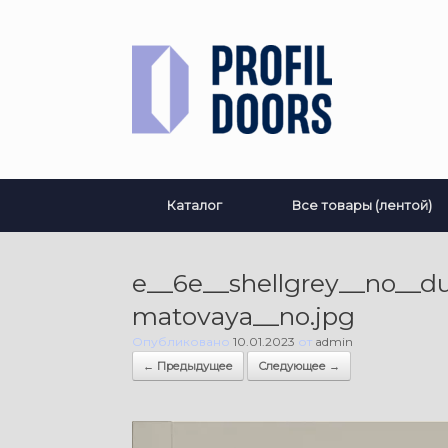
Перейти
к
содержанию
Каталог
Все товары (лентой)
e__6e__shellgrey__no__d
matovaya__no.jpg
Опубликовано
10.01.2023
от
admin
← Предыдущее
Следующее →