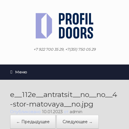
Перейти
к
содержанию
+7 922 700 35 29, +7(351) 750 05 29
Меню
e__112e__antratsit__no__no__4
-stor-matovaya__no.jpg
Опубликовано
10.01.2023
от
admin
← Предыдущее
Следующее →