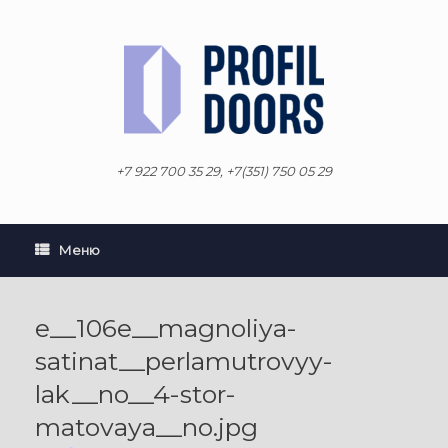
Перейти
к
содержанию
+7 922 700 35 29, +7(351) 750 05 29
Меню
e__106e__magnoliya-
satinat__perlamutrovyy-
lak__no__4-stor-
matovaya__no.jpg