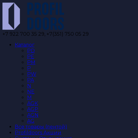
Перейти
к
содержанию
+7 922 700 35 29, +7(351) 750 05 29
Каталог
PD
PE
PM
P
PW
PA
N
NE
M
AGK
AGP
AGN
AG
Все товары (лентой)
Profildoors Акции