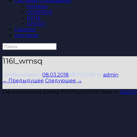
Системы Открывания
Книжка
COMPACK
КУПЕ
GHOST
Галерея
Контакты
Поиск
по:
116l_wmsq
Опубликовано
08.03.2018
08.03.2018
от
admin
← Предыдущее
Следующее →
Официальный дилер PROFILDOORS.
Тема от
SiteOri