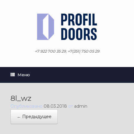
Перейти
к
содержанию
+7 922 700 35 29, +7(351) 750 05 29
Меню
8l_wz
Опубликовано
08.03.2018
от
admin
← Предыдущее