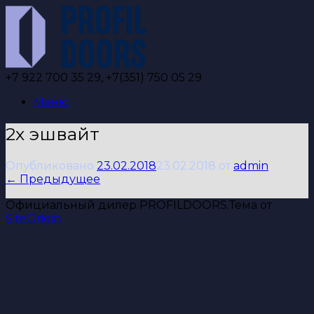
Перейти
к
содержанию
+7 922 700 35 29, +7(351) 750 05 29
Меню
2х эшвайт
Опубликовано
23.02.2018
23.02.2018
от
admin
← Предыдущее
Официальный дилер PROFILDOORS.
Тема от
SiteOrigin