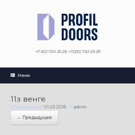
Перейти
к
содержанию
+7 922 700 35 29, +7(351) 750 05 29
Меню
11з венге
Опубликовано
01.03.2018
от
admin
← Предыдущее