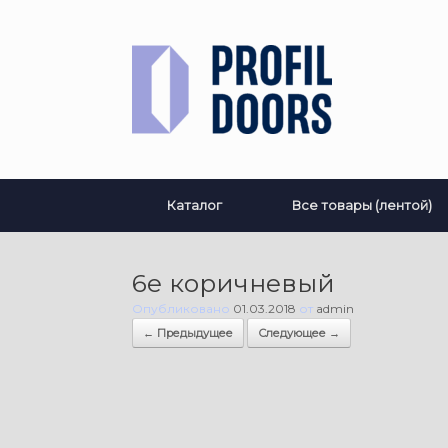
Перейти
к
содержанию
Каталог
Все товары (лентой)
6е коричневый
Опубликовано
01.03.2018
от
admin
← Предыдущее
Следующее →