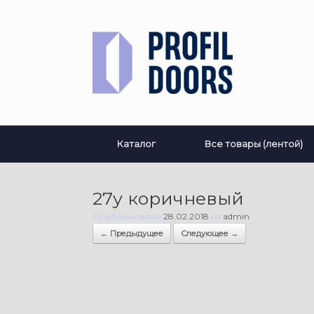
Перейти
к
содержанию
Каталог
Все товары (лентой)
27у коричневый
Опубликовано
28.02.2018
от
admin
← Предыдущее
Следующее →