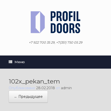
Перейти
к
содержанию
+7 922 700 35 29, +7(351) 750 05 29
Меню
102x_pekan_tem
Опубликовано
28.02.2018
от
admin
← Предыдущее