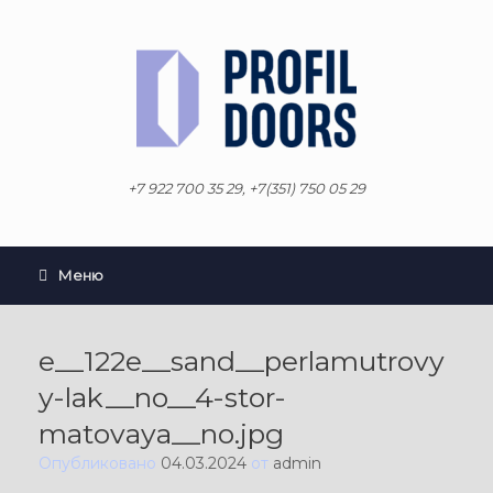
Перейти
к
содержанию
+7 922 700 35 29, +7(351) 750 05 29
Меню
e__122e__sand__perlamutrovy
y-lak__no__4-stor-
matovaya__no.jpg
Опубликовано
04.03.2024
от
admin