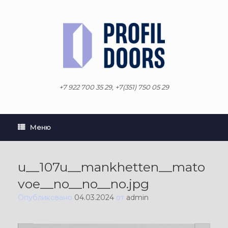
Перейти
к
содержанию
+7 922 700 35 29, +7(351) 750 05 29
Меню
u__107u__mankhetten__mato
voe__no__no__no.jpg
Опубликовано
04.03.2024
от
admin