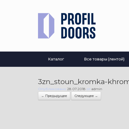
Перейти
к
содержанию
Каталог
Все товары (лентой)
3zn_stoun_kromka-khrom_
Опубликовано
28.07.2018
от
admin
← Предыдущее
Следующее →