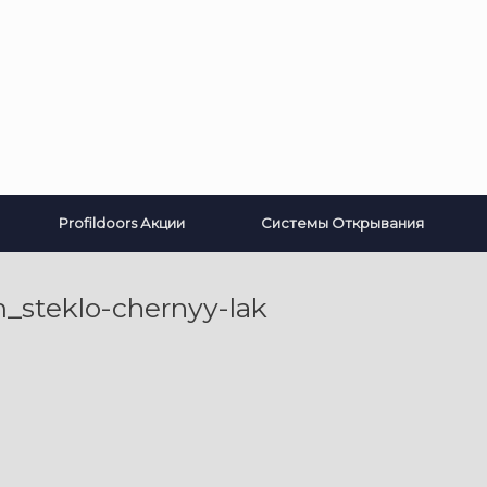
Profildoors Акции
Системы Открывания
steklo-chernyy-lak