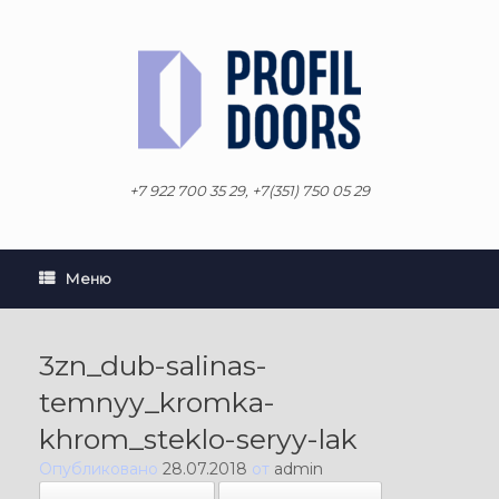
Перейти
к
содержанию
+7 922 700 35 29, +7(351) 750 05 29
Меню
3zn_dub-salinas-
temnyy_kromka-
khrom_steklo-seryy-lak
Опубликовано
28.07.2018
от
admin