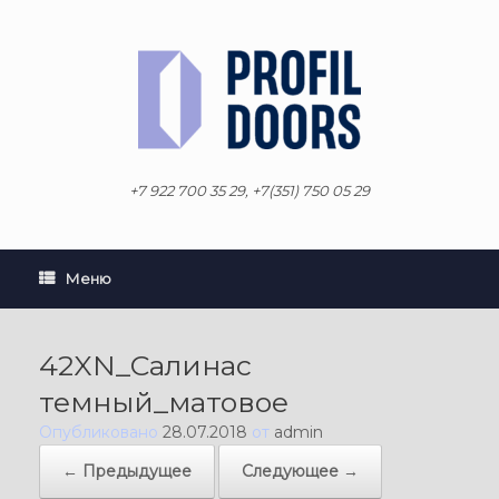
Перейти
к
содержанию
+7 922 700 35 29, +7(351) 750 05 29
Меню
42XN_Салинас
темный_матовое
Опубликовано
28.07.2018
от
admin
← Предыдущее
Следующее →