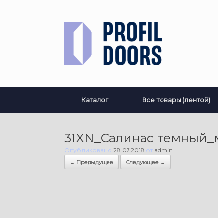
Перейти
к
содержанию
Каталог
Все товары (лентой)
31XN_Салинас темный_
Опубликовано
28.07.2018
от
admin
← Предыдущее
Следующее →