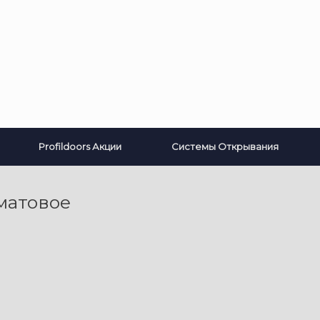
Profildoors Акции
Системы Открывания
матовое