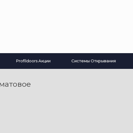
Profildoors Акции
Системы Открывания
матовое