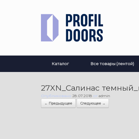
Перейти
к
содержанию
Каталог
Все товары (лентой)
27XN_Салинас темный_
Опубликовано
28.07.2018
от
admin
← Предыдущее
Следующее →