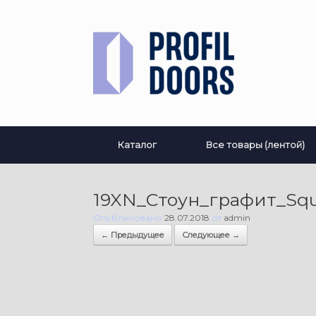
Перейти
к
содержанию
Каталог
Все товары (лентой)
19XN_Стоун_графит_Squ
Опубликовано
28.07.2018
от
admin
← Предыдущее
Следующее →