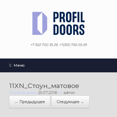
Перейти
к
содержанию
+7 922 700 35 29, +7(351) 750 05 29
Меню
11XN_Стоун_матовое
Опубликовано
25.07.2018
от
admin
← Предыдущее
Следующее →