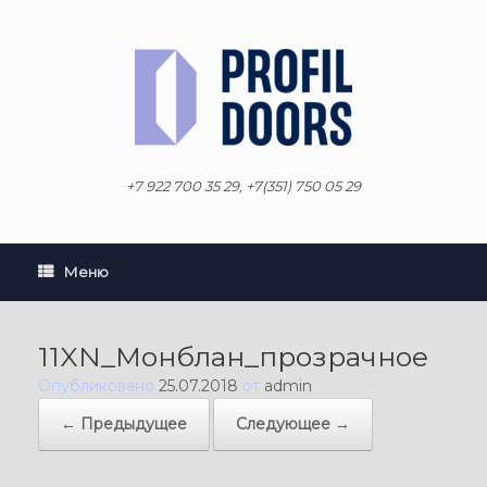
Перейти
к
содержанию
+7 922 700 35 29, +7(351) 750 05 29
Меню
11XN_Монблан_прозрачное
Опубликовано
25.07.2018
от
admin
← Предыдущее
Следующее →