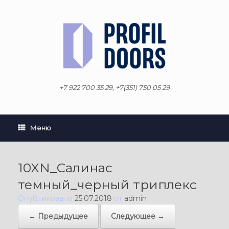
Перейти
к
содержанию
+7 922 700 35 29, +7(351) 750 05 29
Меню
10XN_Салинас
темный_черный триплекс
Опубликовано
25.07.2018
от
admin
← Предыдущее
Следующее →