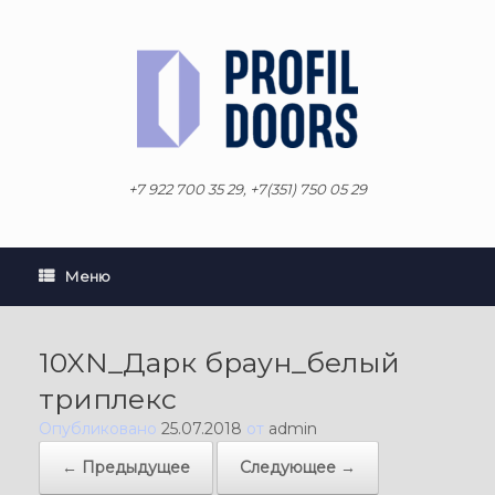
Перейти
к
содержанию
+7 922 700 35 29, +7(351) 750 05 29
Меню
10XN_Дарк браун_белый
триплекс
Опубликовано
25.07.2018
от
admin
← Предыдущее
Следующее →