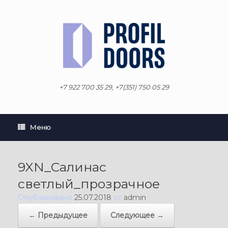
Перейти
к
содержанию
+7 922 700 35 29, +7(351) 750 05 29
Меню
9XN_Салинас
светлый_прозрачное
Опубликовано
25.07.2018
от
admin
← Предыдущее
Следующее →