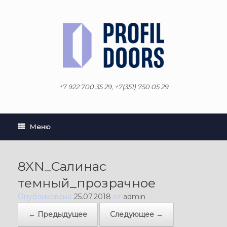
Перейти
к
содержанию
+7 922 700 35 29, +7(351) 750 05 29
Меню
8XN_Салинас
темный_прозрачное
Опубликовано
25.07.2018
от
admin
← Предыдущее
Следующее →