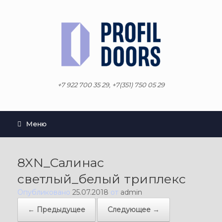
Перейти
к
содержанию
+7 922 700 35 29, +7(351) 750 05 29
Меню
8XN_Салинас
светлый_белый триплекс
Опубликовано
25.07.2018
от
admin
← Предыдущее
Следующее →