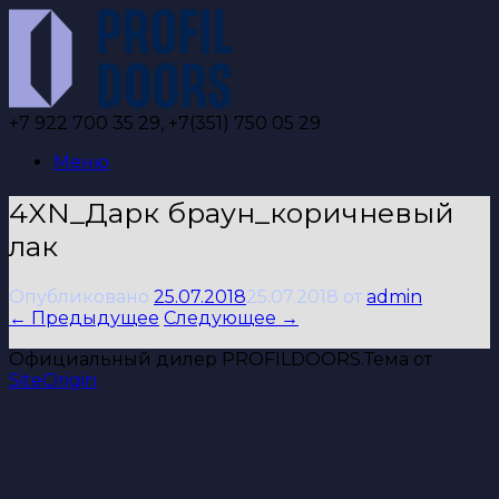
Перейти
к
содержанию
+7 922 700 35 29, +7(351) 750 05 29
Меню
4XN_Дарк браун_коричневый
лак
Опубликовано
25.07.2018
25.07.2018
от
admin
← Предыдущее
Следующее →
Официальный дилер PROFILDOORS.
Тема от
SiteOrigin