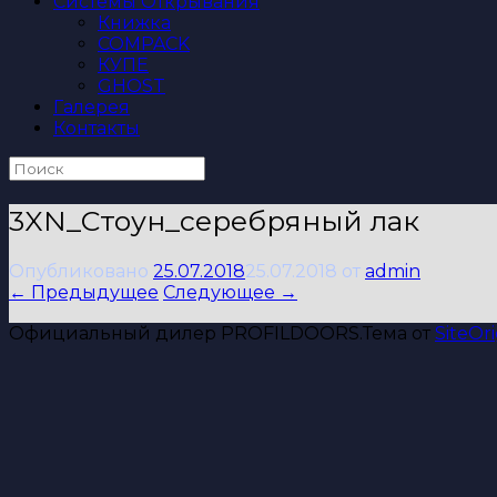
Системы Открывания
Книжка
COMPACK
КУПЕ
GHOST
Галерея
Контакты
Поиск
по:
3XN_Стоун_серебряный лак
Опубликовано
25.07.2018
25.07.2018
от
admin
← Предыдущее
Следующее →
Официальный дилер PROFILDOORS.
Тема от
SiteOri