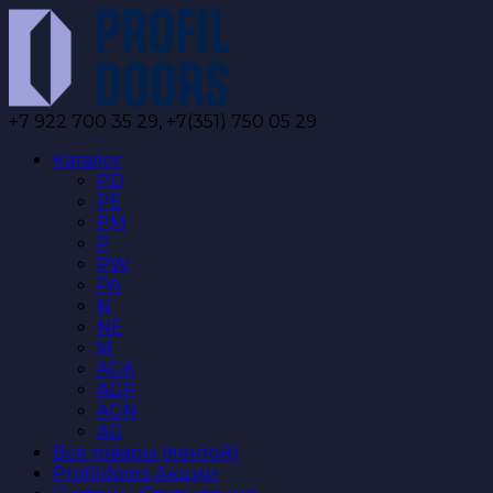
Перейти
к
содержанию
+7 922 700 35 29, +7(351) 750 05 29
Каталог
PD
PE
PM
P
PW
PA
N
NE
M
AGK
AGP
AGN
AG
Все товары (лентой)
Profildoors Акции