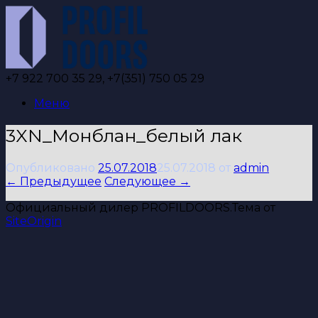
Перейти
к
содержанию
+7 922 700 35 29, +7(351) 750 05 29
Меню
3XN_Монблан_белый лак
Опубликовано
25.07.2018
25.07.2018
от
admin
← Предыдущее
Следующее →
Официальный дилер PROFILDOORS.
Тема от
SiteOrigin