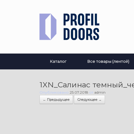
Перейти
к
содержанию
Каталог
Все товары (лентой)
1XN_Салинас темный_ч
Опубликовано
25.07.2018
от
admin
← Предыдущее
Следующее →