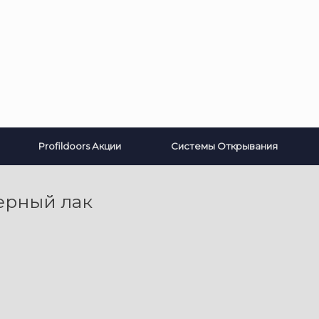
Profildoors Акции
Системы Открывания
ерный лак