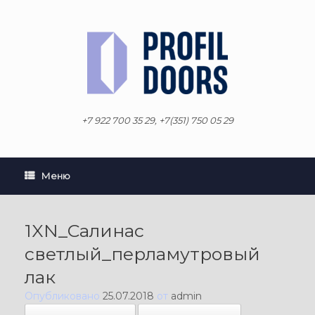
Перейти
к
содержанию
+7 922 700 35 29, +7(351) 750 05 29
Меню
1XN_Салинас
светлый_перламутровый
лак
Опубликовано
25.07.2018
от
admin