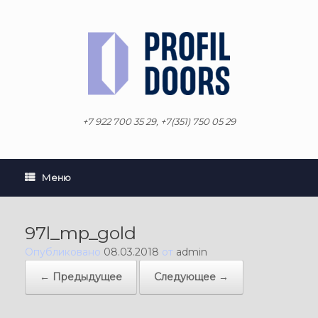
Перейти
к
содержанию
+7 922 700 35 29, +7(351) 750 05 29
Меню
97l_mp_gold
Опубликовано
08.03.2018
от
admin
← Предыдущее
Следующее →