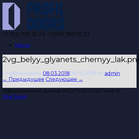
Перейти
к
содержанию
+7 922 700 35 29, +7(351) 750 05 29
Меню
2vg_belyy_glyanets_chernyy_lak.pn
Опубликовано
08.03.2018
08.03.2018
от
admin
← Предыдущее
Следующее →
Официальный дилер PROFILDOORS.
Тема от
SiteOrigin