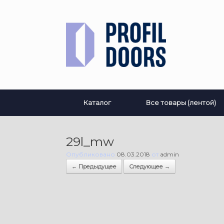
Перейти
к
содержанию
Каталог
Все товары (лентой)
29l_mw
Опубликовано
08.03.2018
от
admin
← Предыдущее
Следующее →