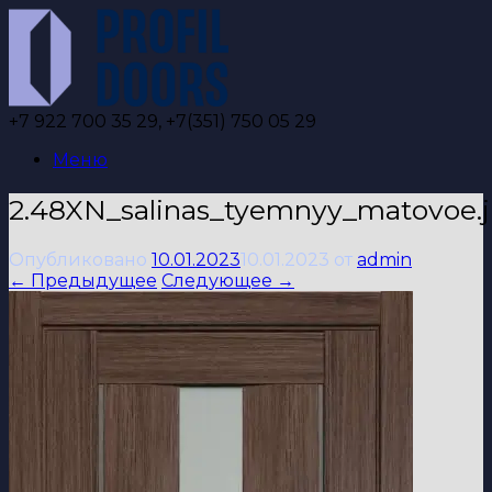
Перейти
к
содержанию
+7 922 700 35 29, +7(351) 750 05 29
Меню
2.48XN_salinas_tyemnyy_matovoe.
Опубликовано
10.01.2023
10.01.2023
от
admin
← Предыдущее
Следующее →