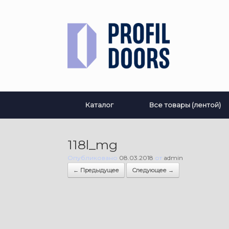
Перейти
к
содержанию
Каталог
Все товары (лентой)
118l_mg
Опубликовано
08.03.2018
от
admin
← Предыдущее
Следующее →