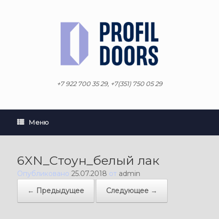
Перейти
к
содержанию
+7 922 700 35 29, +7(351) 750 05 29
Меню
6XN_Стоун_белый лак
Опубликовано
25.07.2018
от
admin
← Предыдущее
Следующее →