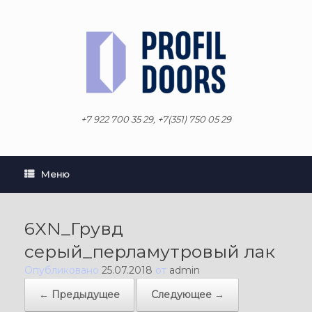
Перейти
к
содержанию
+7 922 700 35 29, +7(351) 750 05 29
Меню
6XN_Грувд
серый_перламутровый лак
Опубликовано
25.07.2018
от
admin
← Предыдущее
Следующее →