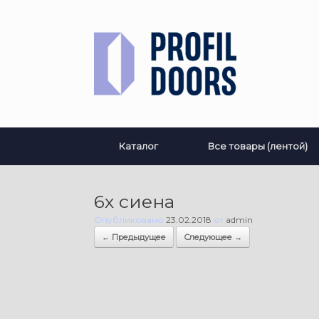
Перейти
к
содержанию
Каталог
Все товары (лентой)
6х сиена
Опубликовано
23.02.2018
от
admin
← Предыдущее
Следующее →