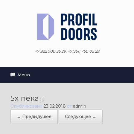
Перейти
к
содержанию
+7 922 700 35 29, +7(351) 750 05 29
Меню
5х пекан
Опубликовано
23.02.2018
от
admin
← Предыдущее
Следующее →