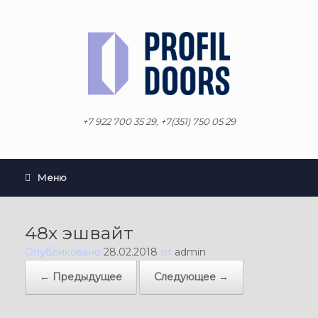
Перейти
к
содержанию
+7 922 700 35 29, +7(351) 750 05 29
Меню
48х эшвайт
Опубликовано
28.02.2018
от
admin
← Предыдущее
Следующее →