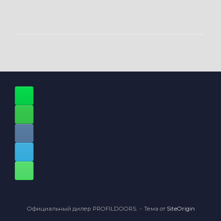
Официальный дилер PROFILDOORS.
Тема от
SiteOrigin