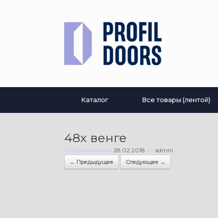
Перейти
к
содержанию
Каталог
Все товары (лентой)
48х венге
Опубликовано
28.02.2018
от
admin
← Предыдущее
Следующее →