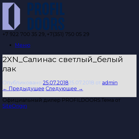
Перейти
к
содержанию
+7 922 700 35 29, +7(351) 750 05 29
Меню
2XN_Салинас светлый_белый
лак
Опубликовано
25.07.2018
25.07.2018
от
admin
← Предыдущее
Следующее →
Официальный дилер PROFILDOORS.
Тема от
SiteOrigin